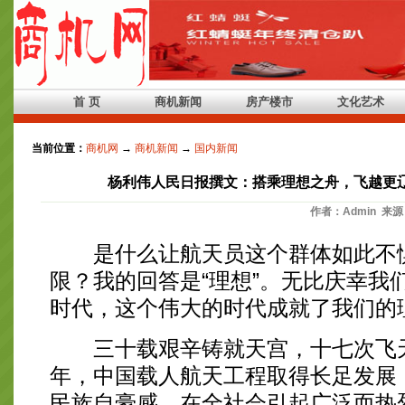
首 页
商机新闻
房产楼市
文化艺术
当前位置：
商机网
→
商机新闻
→
国内新闻
杨利伟人民日报撰文：搭乘理想之舟，飞越更
作者：Admin 来源
是什么让航天员这个群体如此不惧
限？我的回答是“理想”。无比庆幸我
时代，这个伟大的时代成就了我们的
三十载艰辛铸就天宫，十七次飞天
年，中国载人航天工程取得长足发展
民族自豪感，在全社会引起广泛而热