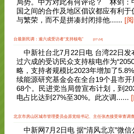
局势。中方对此有何评论？ 林剑：
国之间的合作及地区倡议都应有利于
与繁荣，而不是拼凑封闭排他......
[
台最新民调：逾六成受访者“支持核电”
[
07-24
]
中新社台北7月22日电 台湾22日
过六成的受访民众支持核电作为“205
略，支持者规模比2023年增加了5.
续能源研究基金会在全台19个县市开
68个。民进党当局曾宣布计划，到20
电占比达到27%至30%。此次调......
北京市房山区城市管理委员会原党组书记、主任张杰接受审查调
中新网7月2日电 据“清风北京”微