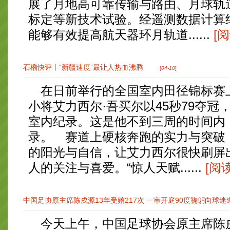
展了月地高可靠传输与路由、月球轨
标定等新技术试验。经遥测数据计算
能够有效提高航天器环月轨道......
[
石榴快评丨“新疆速度”最让人热血沸腾
[
04-10
]
在日前举行的全国室内田径锦标赛上
小将艾力西尔·吾买尔以45秒79夺冠
室内纪录。这是他不到三周的时间内
录。 赛道上硬核奔跑的实力与突破
的阳光与自信，让艾力西尔很快刷屏
人的关注与喜爱。“惊人天赋......
[阅
中国足协原主席陈戌源13年受贿217次 一审开庭90度鞠躬向球迷
今天上午，中国足球协会原主席陈