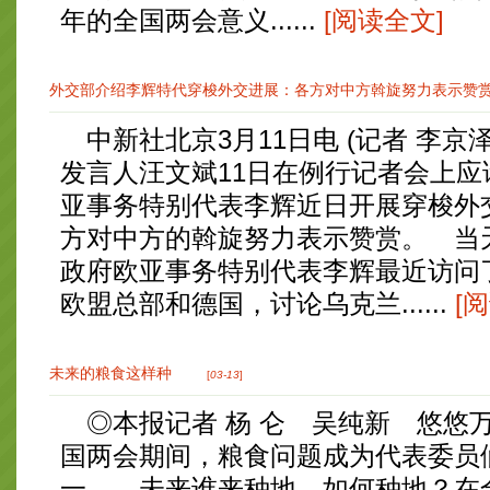
年的全国两会意义......
[阅读全文]
外交部介绍李辉特代穿梭外交进展：各方对中方斡旋努力表示赞
中新社北京3月11日电 (记者 李京
发言人汪文斌11日在例行记者会上
亚事务特别代表李辉近日开展穿梭外
方对中方的斡旋努力表示赞赏。 当
政府欧亚事务特别代表李辉最近访问
欧盟总部和德国，讨论乌克兰......
[
未来的粮食这样种
[
03-13
]
◎本报记者 杨 仑 吴纯新 悠悠
国两会期间，粮食问题成为代表委员
一。 未来谁来种地、如何种地？在