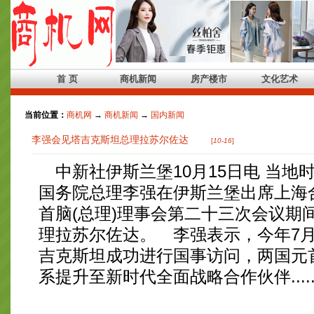
首 页
商机新闻
房产楼市
文化艺术
当前位置：
商机网
→
商机新闻
→
国内新闻
李强会见塔吉克斯坦总理拉苏尔佐达
[
10-16
]
中新社伊斯兰堡10月15日电 当地时
国务院总理李强在伊斯兰堡出席上海
首脑(总理)理事会第二十三次会议期
理拉苏尔佐达。 李强表示，今年7
吉克斯坦成功进行国事访问，两国元
系提升至新时代全面战略合作伙伴.....