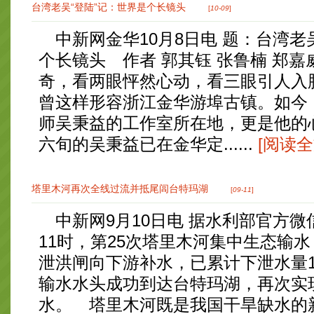
台湾老吴“登陆”记：世界是个长镜头
[
10-09
]
中新网金华10月8日电 题：台湾老
个长镜头 作者 郭其钰 张鲁楠 郑嘉
奇，看两眼怦然心动，看三眼引人入
曾这样形容浙江金华游埠古镇。如今
师吴秉益的工作室所在地，更是他的
六旬的吴秉益已在金华定......
[阅读全
塔里木河再次全线过流并抵尾闾台特玛湖
[
09-11
]
中新网9月10日电 据水利部官方微
11时，第25次塔里木河集中生态输
泄洪闸向下游补水，已累计下泄水量1
输水水头成功到达台特玛湖，再次实
水。 塔里木河既是我国干旱缺水的