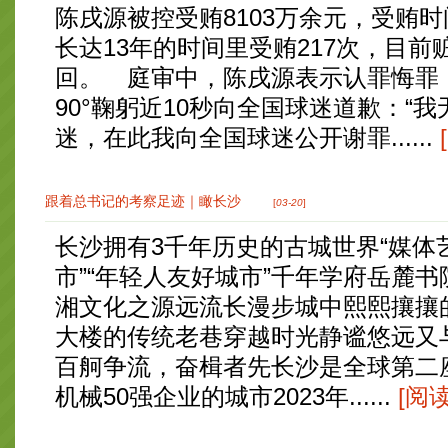
陈戌源被控受贿8103万余元，受贿
长达13年的时间里受贿217次，目
回。 庭审中，陈戌源表示认罪悔罪
90°鞠躬近10秒向全国球迷道歉：“
迷，在此我向全国球迷公开谢罪......
跟着总书记的考察足迹｜瞰长沙
[
03-20
]
长沙拥有3千年历史的古城世界“媒体艺
市”“年轻人友好城市”千年学府岳麓
湘文化之源远流长漫步城中熙熙攘攘
大楼的传统老巷穿越时光静谧悠远又
百舸争流，奋楫者先长沙是全球第二
机械50强企业的城市2023年......
[阅